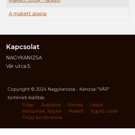
Makett fotók - látkép
A makett alapja
Kapcsolat
NAGYKANIZSA
Vár utca 5.
Telefon:
(93) 537-382
Copyright © 2024 Nagykanizsa - Kanizsa-"VÁR"
történeti kiállítás
Főlap
Ásatások
Filmek
Írások
Metszetek, képek
Makett
Egyéb várak
Thúry konferencia