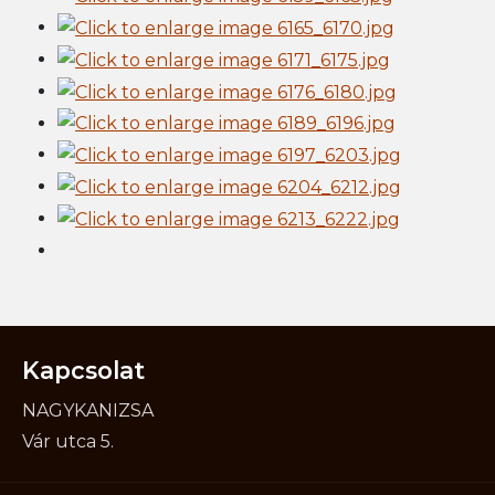
Kapcsolat
NAGYKANIZSA
Vár utca 5.