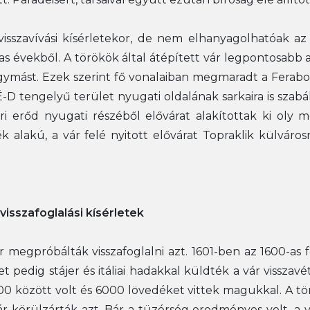
 visszavívási kísérletekor, de nem elhanyagolhatóak a
as évekből. A törökök által átépített vár legpontosabb 
ik egymást. Ezek szerint fő vonalaiban megmaradt a Ferabo
z É-D tengelyű terület nyugati oldalának sarkaira is sza
ri erőd nyugati részéből elővárat alakítottak ki oly
 ék alakú, a vár felé nyitott elővárat Topraklik külvár
 visszafoglalási kísérletek
r megpróbálták visszafoglalni azt. 1601-ben az 1600-as
 pedig stájer és itáliai hadakkal küldték a vár vissza
00 között volt és 6000 lövedéket vittek magukkal. A tö
ár körülzárták azt. Bár a tüzérség eredményes volt, a 