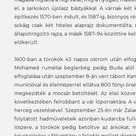
el, a sarkokon újolasz bástyákkal. A várnak két 
építkezés 1570-ben indult, és 1587-ig, bizonyos ré
sokáig csak két hiteles alaprajz dokumentálta
állapotrögzítő rajza, a másik 1587–94 közöttire ke
előkerült.
1600-ban a törökök 43 napos ostrom után elfogl
Mohamed ruméliai beglerbég pedig Buda alól e
elfoglalása után szeptember 8-án vert tábort Kani
munícióval és élelmiszerrel ellátva 800 főnyi őr
megkezdték a mocsár betöltését. Az első közve
következtében felrobbant a vár lőporraktára. A
herceg vezetésével. Szeptember 25-én már Zalaeg
folytatott hadműveleteik azonban kudarcba fulla
lőszere, a törökök pedig betöltve az árkokat,
követelésére a főkapitány a feladás mellett döntöt