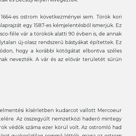
z 1664-es ostrom következményei sem. Török kori
alaprajzát egy 1587-es kémjelentésből ismerjük. Ez
sco-féle vár a törökök alatti 90 évben is, de annak
bálytalan új-olasz rendszerű bástyákat építettek. Ez
 módon, hogy a korábbi kötőgátat elbontva széles
osnak nevezték. A vár és az elővár területét sűrűn
 felmentési kísérletben kudarcot vallott Mercoeur
vételére. Az összegyűlt nemzetközi haderő mintegy
rök védők száma ezer körül volt. Az ostromló had
várat gyakorlatilag rommá lőtték, maga az ostrom