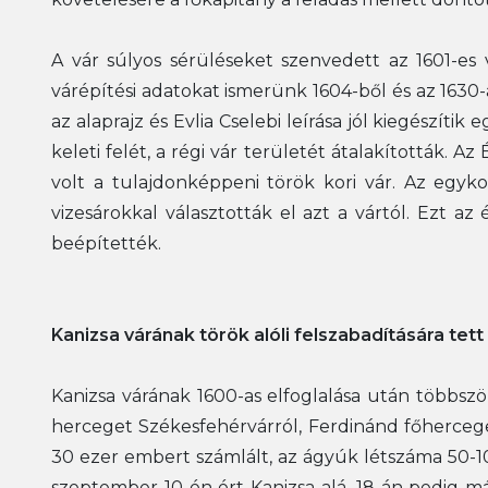
A vár súlyos sérüléseket szenvedett az 1601-es
várépítési adatokat ismerünk 1604-ből és az 1630-
az alaprajz és Evlia Cselebi leírása jól kiegészít
keleti felét, a régi vár területét átalakították. A
volt a tulajdonképpeni török kori vár. Az egyko
vizesárokkal választották el azt a vártól. Ezt az
beépítették.
Kanizsa várának török alóli felszabadítására tett
Kanizsa várának 1600-as elfoglalása után többszö
herceget Székesfehérvárról, Ferdinánd főherceget
30 ezer embert számlált, az ágyúk létszáma 50-1
szeptember 10-én ért Kanizsa alá, 18-án pedig m