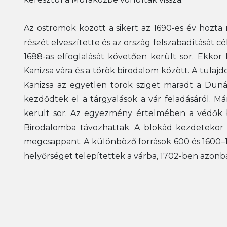
Az ostromok között a sikert az 1690-es év hozta m
részét elveszítette és az ország felszabadítását c
1688-as elfoglalását követően került sor. Ekko
Kanizsa vára és a török birodalom között. A tulajd
Kanizsa az egyetlen török sziget maradt a Duná
kezdődtek el a tárgyalások a vár feladásáról. Márc
került sor. Az egyezmény értelmében a védők bán
Birodalomba távozhattak. A blokád kezdetekor 
megcsappant. A különböző források 600 és 1600–17
helyőrséget telepítettek a várba, 1702-ben azonban