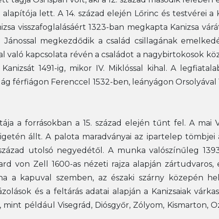
 alapítója lett. A 14. század elején Lőrinc és testvérei
Kanizsa visszafoglalásáért 1323-ban megkapta Kanizsa vár
I. Jánossal megkezdődik a család csillagának emelkedés
 való kapcsolata révén a családot a nagybirtokosok közé 
Kanizsát 1491-ig, mikor IV. Miklóssal kihal. A legfiatal
zó ág férfiágon Ferenccel 1532-ben, leányágon Orsolyával 
ája a forrásokban a 15. század elején tűnt fel. A mai
igetén állt. A palota maradványai az ipartelep tömbjei 
. század utolsó negyedétől. A munka valószínűleg 1393-
rd von Zell 1600-as nézeti rajza alapján zártudvaros, 
lna a kapuval szemben, az északi szárny közepén hel
olások és a feltárás adatai alapján a Kanizsaiak várkasté
 mint például Visegrád, Diósgyőr, Zólyom, Kismarton, Ozo