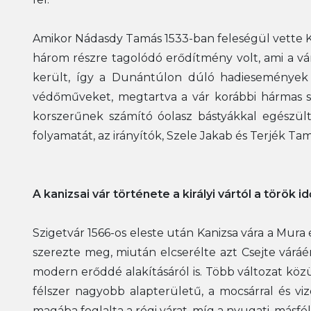
Amikor Nádasdy Tamás 1533-ban feleségül vette Kan
három részre tagolódó erődítmény volt, ami a vár
került, így a Dunántúlon dúló hadiesemények s
védőműveket, megtartva a vár korábbi hármas sz
korszerűnek számító óolasz bástyákkal egészült
folyamatát, az irányítók, Szele Jakab és Terjék Tam
A kanizsai vár története a királyi vártól a török i
Szigetvár 1566-os eleste után Kanizsa vára a Mura 
szerezte meg, miután elcserélte azt Csejte váráé
modern erőddé alakításáról is. Több változat közül
félszer nagyobb alapterületű, a mocsárral és viz
magába foglalta a régi várat, míg a nyugati, másfél