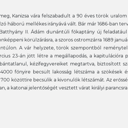
eg, Kanizsa vára felszabadult a 90 éves török uralom a
élzó háború mellékes irányává vált. Bár már 1686-ban te
r Batthyány II. Ádám dunántúli főkaptány új feladatáu
onképpeni körülzárásra, a szoros ostromzárra 1689 január
ntúlon. A vár helyzete, török szempontból reménytele
ius 23-án jött létre a megállapodás, a kapitulációra pe
tatlanul, kézifegyvereiket megtartva, biztosított sz
4000 főnyire becsült lakosság létszáma a szökések 
00 közöttire becsülik a kivonulók létszámát. Az erősség
, a katonai jelentőségét vesztett várat királyi parancsra