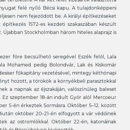
a nyugat felé nyíló Bécsi kapu. A tulajdonképpeni
teljesen nem fejeződött be. A királyi építkezéseket
 építkezés 1572-es kezdeti szakaszában készült
ajz. Újabban Stockholmban három hiteles alaprajz is
zer főre becsülhető seregével Eszék felől, Lala
Lala Mohamed pedig Bolondvár, Lak és Kiskomár
adesiser főkapitány vezetésével, mintegy kéthónapi
ényt hozott, a törökök a környékbeli parasztokkal
k a napnak az éjszakáján, valószínűleg baleset
. Ez szeptember 18-án indult Győr alól Mercoeur
ber 5-én érkeztek Sormásra. Október 5–12. között
Miután október 20–21-én elfogyott a vár védőinek
tek az ostromlókkal. Október 22-én, katonáinak
ották és Bécsújhelyen kivégezték.