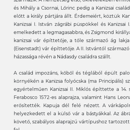
és Mihály a Csornai, Lőrinc pedig a Kanizsai család
előtt a király pártjára állt. Érdemeiért, köztük 
Kanizsai I. István zágrábi püspökkel és Kanizsai 
emelkedett a legmagasabbra, és Zsigmond királlyal
kanizsai vár építtetője, a tőle származó ág lakja 
(Eisenstadt) vár építtetője. A II. Istvántól szárma
házassága révén a Nádasdy családra szállt.
A család impozáns, kőből és téglából épült palot
környékén a Kanizsa folyócska (ma Principális) sz
egyértelműen Kanizsai II. Miklós építtette a 14
Ferabosco 1572-es alaprajza, valamint Hans Leona
erősítették. Kapuja dél felé nézett. A várkápo
helyezkedett el a külső vár a bástyákkal. Az ábráz
követő, szabályos alaprajzú vártípushoz tartozott,
fel.