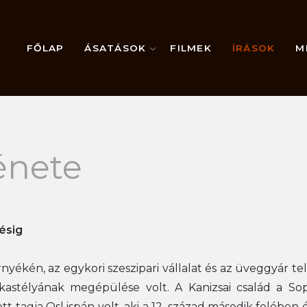
FŐLAP
ÁSATÁSOK
FILMEK
ÍRÁSOK
M
ténete
ésig
rnyékén, az egykori szeszipari vállalat és az üveggyár te
árkastélyának megépülése volt. A Kanizsai család a 
tagja Osl ispán volt, aki a 12. század második felében élt