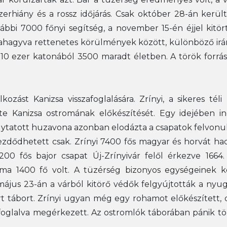
zerhiány és a rossz időjárás. Csak október 28-án került
bbi 7000 főnyi segítség, a november 15-én éjjel kit
rahagyva rettenetes körülmények között, különböző irá
a 10 ezer katonából 3500 maradt életben. A török forr
kozást Kanizsa visszafoglalására. Zrínyi, a sikeres tél
 Kanizsa ostromának előkészítését. Egy idejében indu
ytatott huzavona azonban elodázta a csapatok felvonul
zdődhetett csak. Zrínyi 7400 fős magyar és horvát had
200 fős bajor csapat Új-Zrínyivár felől érkezve 1664
áma 1400 fő volt. A tüzérség bizonyos egységeinek k
s 23-án a várból kitörő védők felgyújtották a nyugati
t tábort. Zrínyi ugyan még egy rohamot előkészített,
oglalva megérkezett. Az ostromlók táborában pánik tört