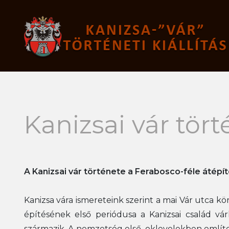
Képi anyagok
Vár makett
Írások
Mezővárosi makett
Kanizsai vár tör
A Kanizsai vár története a Ferabosco-féle átépít
Kanizsa vára ismereteink szerint a mai Vár utca kö
építésének első periódusa a Kanizsai család v
származik. A nemzetség első, oklevelekben említett 