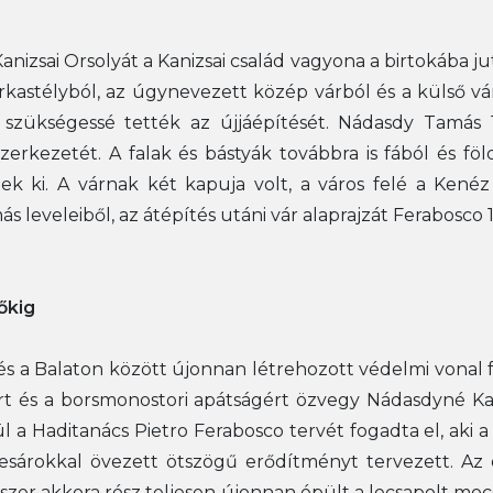
izsai Orsolyát a Kanizsai család vagyona a birtokába jut
kastélyból, az úgynevezett közép várból és a külső vá
zükségessé tették az újjáépítését. Nádasdy Tamás 15
erkezetét. A falak és bástyák továbbra is fából és 
ek ki. A várnak két kapuja volt, a város felé a Kenéz
ás leveleiből, az átépítés utáni vár alaprajzát Ferabosco 
dőkig
és a Balaton között újonnan létrehozott védelmi vonal fő
rt és a borsmonostori apátságért özvegy Nádasdyné Kani
 a Haditanács Pietro Ferabosco tervét fogadta el, aki a
esárokkal övezett ötszögű erődítményt tervezett. Az öt
szer akkora rész teljesen újonnan épült a lecsapolt mocs