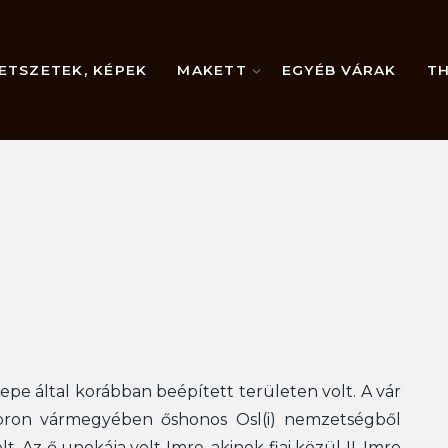
ETSZETEK, KÉPEK
MAKETT
EGYÉB VÁRAK
TH
lepe által korábban beépített területen volt. A vár
Sopron vármegyében őshonos Osl(i) nemzetségből
. Az ő unokája volt Imre, akinek fiai közül II. Imre