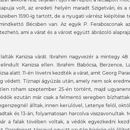
kapuja volt, az eredeti helyén maradt Szigetvári, és 
szeiben 1590-ig tartott, de a nyugati várrész kiépítése 
, mindkettő Bécsben van. Az egyik P. Ferabosconak az
ltezhető, ami a várat és a várost együtt ábrázoló alapr
alták Kanizsa várát. Ibrahim nagyvezér a mintegy 48 e
lindult Kanizsa ellen. Ibrahim Babócsa, Berzence, 
zsa alatt. 11-én lövetni kezdték a várat, amit Georg Par
ség védett. Tíznapi ágyúzás után, amely nem sok eredm
tlen roham szeptember 25-én történt, majd ugyanenne
 védők ezután már csak a felmentő seregben bízhattak
erszegnél álltak, innen kerülővel, Letenye felől, októ
dtak és 13-án, folyamatosan harcolva visszavonultak. 
 már a falak tövében voltak, a védők egyezkedni kezd
t. Paradeisert, társaival együtt ezután bíróság elé állít