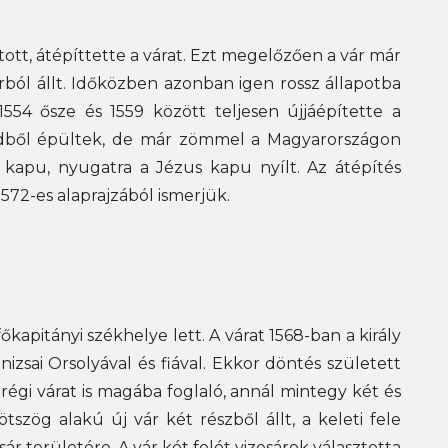
ott, átépíttette a várat. Ezt megelőzően a vár már
rból állt. Időközben azonban igen rossz állapotba
54 ősze és 1559 között teljesen újjáépítette a
földből épültek, de már zömmel a Magyarországon
 kapu, nyugatra a Jézus kapu nyílt. Az átépítés
1572-es alaprajzából ismerjük.
kapitányi székhelye lett. A várat 1568-ban a király
zsai Orsolyával és fiával. Ekkor döntés született
 régi várat is magába foglaló, annál mintegy két és
szög alakú új vár két részből állt, a keleti fele
ár területére. A vár két felét vizesárok választotta