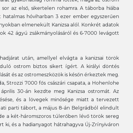
 sor az első, sikertelen rohamra. A táborba hiába
ört hatalmas hóviharban 3 ezer ember egyszerűen
nyokban elmenekült Kanizsa alól. Konkrét adatok
ások 42 ágyú zsákmányolásáról és 6-7000 levágott
i hadjárat után, amellyel elvágta a kanizsai török
ló ostrom biztos sikert ígért. A királyi döntés
ását és az ostromeszközök is későn érkeztek meg.
a, Strozzi 7000 fős császári csapata, a Hohenlohe
. április 30-án kezdte meg Kanizsa ostromát. Az
ésése, és a lövegek minősége miatt a tervezett
 parti tábort, a május 8-án Belgrádból elindult
 de a két-háromszoros túlerőben lévő török sereg
 ki, és a hadianyagot hátrahagyva Új-Zrínyiváron