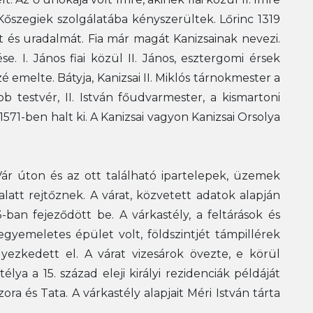
 a Kőszegiek szolgálatába kényszerültek. Lőrinc 1319
át és uradalmát. Fia már magát Kanizsainak nevezi.
e. I. János fiai közül II. János, esztergomi érsek
emelte. Bátyja, Kanizsai II. Miklós tárnokmester a
abb testvér, II. István főudvarmester, a kismartoni
1571-ben halt ki. A Kanizsai vagyon Kanizsai Orsolya
 Vár úton és az ott található ipartelepek, üzemek
alatt rejtőznek. A várat, közvetett adatok alapján
ban fejeződött be. A várkastély, a feltárások és
egyemeletes épület volt, földszintjét támpillérek
yezkedett el. A várat vizesárok övezte, e körül
lya a 15. század eleji királyi rezidenciák példáját
ra és Tata. A várkastély alapjait Méri István tárta