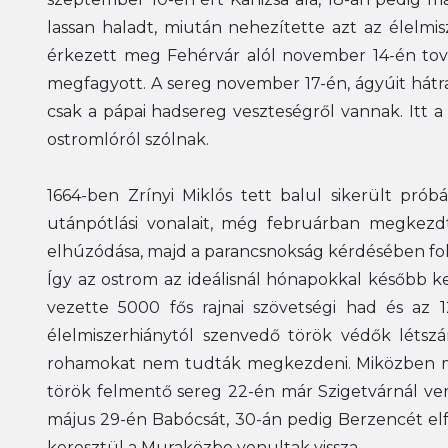
lassan haladt, miután nehezítette azt az élelmis
érkezett meg Fehérvár alól november 14-én tová
megfagyott. A sereg november 17-én, ágyúit hát
csak a pápai hadsereg veszteségről vannak. Itt 
ostromlóról szólnak.
1664-ben Zrínyi Miklós tett balul sikerült próbál
utánpótlási vonalait, még februárban megkezdte
elhúzódása, majd a parancsnokság kérdésében fol
Így az ostrom az ideálisnál hónapokkal később ke
vezette 5000 fős rajnai szövetségi had és az 1
élelmiszerhiánytól szenvedő török védők létsz
rohamokat nem tudták megkezdeni. Miközben máju
török felmentő sereg 22-én már Szigetvárnál ver
május 29-én Babócsát, 30-án pedig Berzencét elf
keresztül a Muraközbe vonultak vissza.