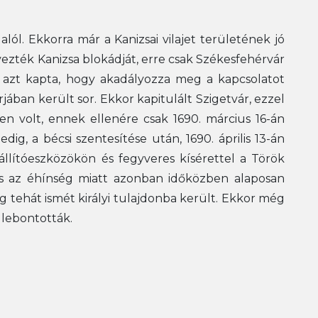
lól. Ekkorra már a Kanizsai vilajet területének jó
rvezték Kanizsa blokádját, erre csak Székesfehérvár
l azt kapta, hogy akadályozza meg a kapcsolatot
jában került sor. Ekkor kapitulált Szigetvár, ezzel
n volt, ennek ellenére csak 1690. március 16-án
dig, a bécsi szentesítése után, 1690. április 13-án
állítóeszközökön és fegyveres kísérettel a Török
és az éhínség miatt azonban időközben alaposan
 tehát ismét királyi tulajdonba került. Ekkor még
 lebontották.