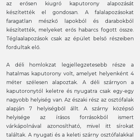
az erősen kiugró kaputorony alapozását
készítették el gondosan. A falalapozásokat
faragatlan mészkő lapokból és darabokból
készítették, melyeket erős habarcs fogott össze.
Téglaalapozások csak az épület belső részeiben
fordultak elő.
A déli homlokzat legjellegzetesebb része a
hatalmas kaputorony volt, amelyet helyenként 4
méter szélesen alapoztak. A déli szárnyon a
kaputoronytól keletre és nyugatra csak egy-egy
nagyobb helyiség van. Az északi rész az osztófalak
alapján 7 helyiségből állt. A szárny középső
helyisége az írásos forrásokból ismert
várkápolnával azonosítható, mivel itt sírokat
találtak. A nyugati és a keleti szárny osztófalakkal