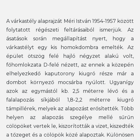
A várkastély alaprajzát Méri István 1954-1957 között
folytatott régészeti feltárásaiból ismerjük. Az
ásatások során megállapítást nyert, hogy a
várkastélyt egy kis homokdombra emelték. Az
épület ötszög felé hajló négyzet alakú volt,
főhomlokzata D-felé nézett, az ennek a közepén
elhelyezkedő kaputorony kiugró része már a
dombot környező mocsárba nyúlott. Ugyanígy
azok az egymástól kb. 2,5 méterre lévő és a
falalapozás síkjából 1,8-2,2 méterre kiugró
támpillérek, melyek az alapozást erősítették. Több
helyen az alapozás szegélye mellé sűrűn
cölöpöket vertek le, kiszorították a vizet, kiszedték
a tőzeget és a cölöpök közé alapoztak. Különösen